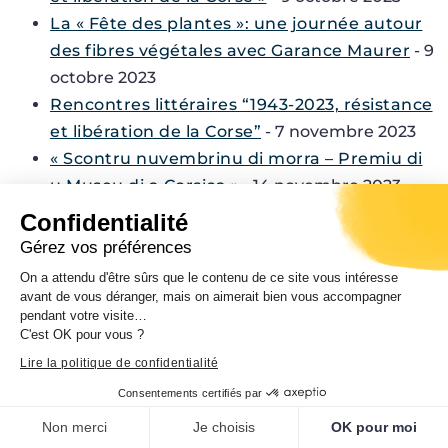
La « Fête des plantes »: une journée autour
des fibres végétales avec Garance Maurer
- 9
octobre 2023
Rencontres littéraires “1943-2023, résistance
et libération de la Corse”
- 7 novembre 2023
« Scontru nuvembrinu di morra – Premiu di
u Museu di a Corsica »
- 14 novembre 2023
Rencontres littéraires “1943-2023, résistance
Confidentialité
et libération de la Corse”
- 20 novembre 2023
Gérez vos préférences
La nouvelle boutique du musée
- 7 décembre
On a attendu d'être sûrs que le contenu de ce site vous intéresse
2023
avant de vous déranger, mais on aimerait bien vous accompagner
pendant votre visite…
Restaurer le patrimoine : le chantier du nid
C'est OK pour vous ?
d’aigle de la citadelle de Corti
- 30 janvier
Lire la politique de confidentialité
2024
Consentements certifiés par
Nuit européenne des musées 2024
- 21 mars
Non merci
2024
Je choisis
OK pour moi