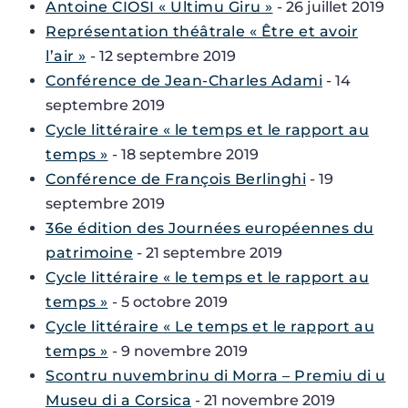
Antoine CIOSI « Ultimu Giru »
- 26 juillet 2019
Représentation théâtrale « Être et avoir
l’air »
- 12 septembre 2019
Conférence de Jean-Charles Adami
- 14
septembre 2019
Cycle littéraire « le temps et le rapport au
temps »
- 18 septembre 2019
Conférence de François Berlinghi
- 19
septembre 2019
36e édition des Journées européennes du
patrimoine
- 21 septembre 2019
Cycle littéraire « le temps et le rapport au
temps »
- 5 octobre 2019
Cycle littéraire « Le temps et le rapport au
temps »
- 9 novembre 2019
Scontru nuvembrinu di Morra – Premiu di u
Museu di a Corsica
- 21 novembre 2019