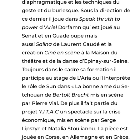
diaphragmatique et les techniques du
geste et du burlesque. Sous la direction de
ce dernier il joue dans
Speak thruth to
power
d ‘
Ariel
Dorfamn qui est joué au
Senat et en Guadeloupe mais
aussi
Salina
de Laurent
Gaudé et la
création
Ciné en scène
à la Maison du
théâtre et de la danse d’Epinay-sur-Seine.
Toujours dans le cadre sa formation il
participe au stage de L’Aria ou il interprète
le rôle de Sun dans « La bonne ame du Se-
tchouan de
Bertolt Brecht
mis en scène
par Pierre Vial. De plus il fait partie du
projet
Y.I.T.A.C
un spectacle sur la crise
économique, mis en scène par Serge
Lipszyc et Natalia Stoulianou. La pièce est
jouée en Corse, en Allemagne et en Grèce.