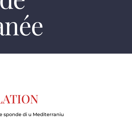
anée
LATION
 e sponde di u Mediterraniu