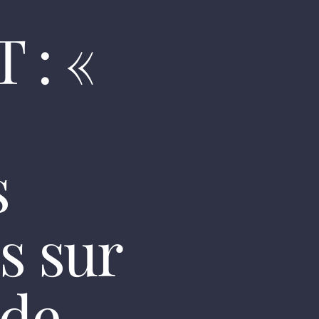
 : «
s
s sur
 de