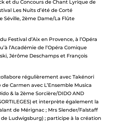
ück et du Concours de Chant Lyrique de
stival Les Nuits d’été de Corté
de Séville, 2ème Dame/La Flûte
du Festival d’Aix en Provence, à l’Opéra
 qu’à l’Académie de l’Opéra Comique
wski, Jérôme Deschamps et François
collabore régulièrement avec Takénori
tre de Carmen avec L’Ensemble Musica
, Dido & la 2ème Sorcière/DIDO AND
SORTILEGES) et interprète également la
nt de Mérignac ; Mrs Slender/Falstaff
de Ludwigsburg) ; participe à la création