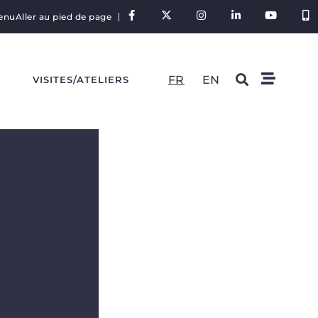
tenu
Aller au pied de page
FR
EN
S
VISITES/ATELIERS