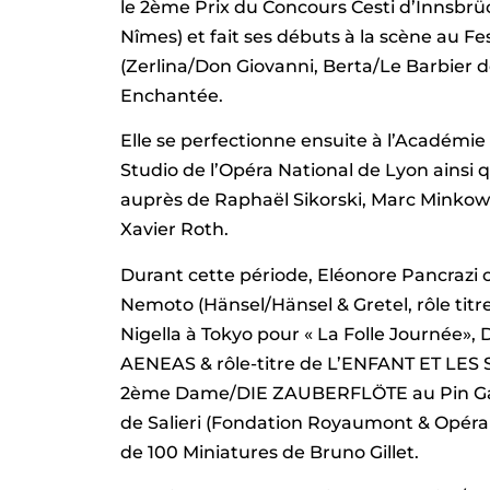
le 2ème Prix du Concours Cesti d’Innsbr
Nîmes) et fait ses débuts à la scène au Fe
(Zerlina/Don Giovanni, Berta/Le Barbier 
Enchantée.
Elle se perfectionne ensuite à l’Académie 
Studio de l’Opéra National de Lyon ainsi
auprès de Raphaël Sikorski, Marc Minko
Xavier Roth.
Durant cette période, Eléonore Pancrazi 
Nemoto (Hänsel/Hänsel & Gretel, rôle ti
Nigella à Tokyo pour « La Folle Journée»
AENEAS & rôle-titre de L’ENFANT ET LES 
2ème Dame/DIE ZAUBERFLÖTE au Pin Gala
de Salieri (Fondation Royaumont & Opéra 
de 100 Miniatures de Bruno Gillet.