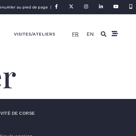
tenu
Aller au pied de page
FR
EN
S
VISITES/ATELIERS
r
VITÉ DE CORSE