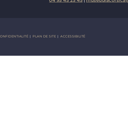
04 95 45 25 45
|
museudiacorsica@
CONFIDENTIALITÉ
|
PLAN DE SITE
|
ACCESSIBILITÉ