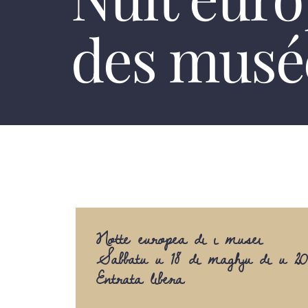
des musé
Notte europea di i musei
Sabbatu u 18 di maghju di u 20
Entrata libera