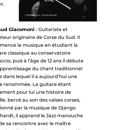
ec
aud Giacomoni
: Guitariste et
teur originaire de Corse du Sud. Il
ence la musique en étudiant la
are classique au conservatoire
accio, puis à l’âge de 12 ans il débute
pprentissage du chant traditionnel
e dans lequel il a aujourd’hui une
le renommée. La guitare étant
ement pour lui une histoire de
lle, bercé au son des valses corses,
ionné par la musique de Django
s Options
hardt, il apprend le Jazz manouche
ètres de confidentialité, en garantissant la conformité avec le
 de sa rencontre avec le maître