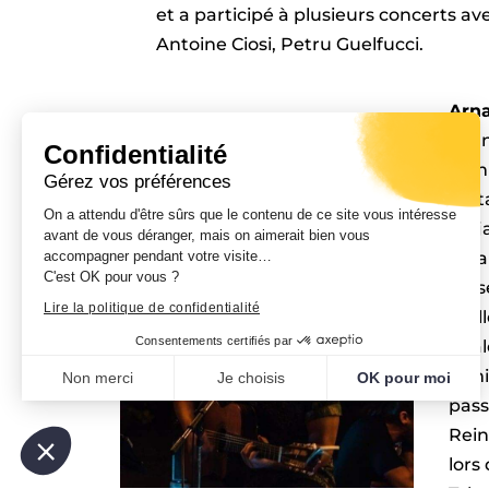
et a participé à plusieurs concerts av
Antoine Ciosi, Petru Guelfucci.
Arn
chan
Confidentialité
comm
Gérez vos préférences
guit
On a attendu d'être sûrs que le contenu de ce site vous intéresse
d’Aj
avant de vous déranger, mais on aimerait bien vous
accompagner pendant votre visite…
un a
C'est OK pour vous ?
cors
Lire la politique de confidentialité
réel
Consentements certifiés par
égal
fami
Non merci
Je choisis
OK pour moi
pass
Plateforme de Gestion du Consentement : Personnalisez vo
Axeptio consent
Rein
Notre plateforme vous permet d'adapter et de gérer vos param
lors