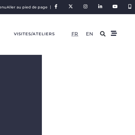
tenu
Aller au pied de page
FR
EN
S
VISITES/ATELIERS