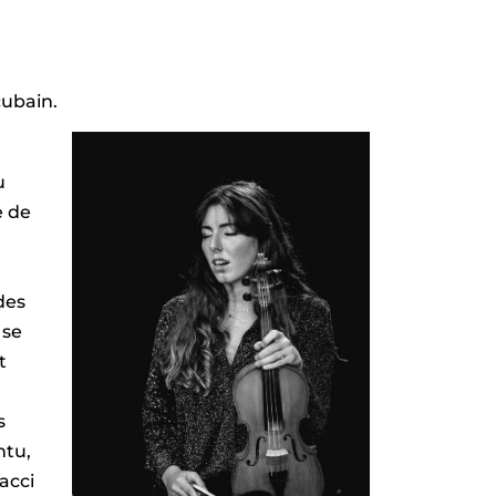
ubain.
u
e de
des
 se
t
s
ntu,
acci