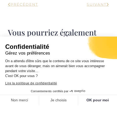
PRÉCÉDENT
SUIVANT
Vous pourriez également
apprécier
Confidentialité
Gérez vos préférences
On a attendu d'être sûrs que le contenu de ce site vous intéresse
avant de vous déranger, mais on aimerait bien vous accompagner
Journées européennes du patrimoine
pendant votre visite…
Samedi 19 et dimanche 20 septembre 2026.
C'est OK pour vous ?
Ghjurnate europee di u Patrimoniu.
Lire la politique de confidentialité
Entrata libera da 10 ore di mane à 7 ore di
sera.
Consentements certifiés par
Non merci
Je choisis
OK pour moi
Plateforme de Gestion du Consentement : Personnalisez vos O
Axeptio consent