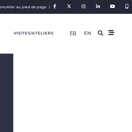
tenu
Aller au pied de page
FR
EN
S
VISITES/ATELIERS