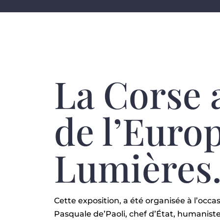
La Corse 
de l’Euro
Lumières
Cette exposition, a été organisée à l’occa
Pasquale de’Paoli, chef d’État, humaniste