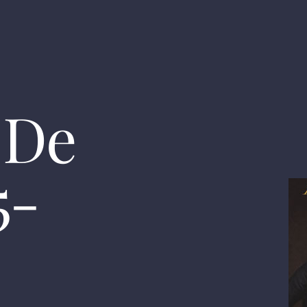
 De
5-