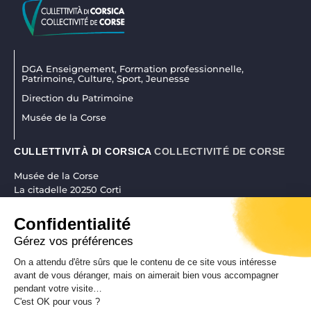
DGA Enseignement, Formation professionnelle,
Patrimoine, Culture, Sport, Jeunesse
Direction du Patrimoine
Musée de la Corse
CULLETTIVITÀ DI CORSICA
COLLECTIVITÉ DE CORSE
Musée de la Corse
La citadelle 20250 Corti
04 95 45 25 45
|
museudiacorsica@isula.corsica
Confidentialité
Gérez vos préférences
On a attendu d'être sûrs que le contenu de ce site vous intéresse
RÉALISATION CORSICAWEB |
MENTIONS LÉGALES
|
POLITIQUE DE
avant de vous déranger, mais on aimerait bien vous accompagner
pendant votre visite…
CONFIDENTIALITÉ
|
PLAN DE SITE
|
ACCESSIBILITÉ
C'est OK pour vous ?