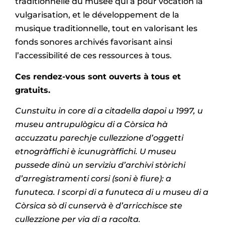
traditionnelle du musée qui a pour vocation la
vulgarisation, et le développement de la
musique traditionnelle, tout en valorisant les
fonds sonores archivés favorisant ainsi
l’accessibilité de ces ressources à tous.
Ces rendez-vous sont ouverts à tous et
gratuits.
Cunstuitu in core di a citadella dapoi u 1997, u
museu antrupulògicu di a Còrsica hà
accuzzatu parechje cullezzione d’oggetti
etnogràffichi è icunugràffichi. U museu
pussede dinù un serviziu d’archivi stòrichi
d’arregistramenti corsi (soni è fiure): a
funuteca. I scorpi di a funuteca di u museu di a
Còrsica sò di cunservà è d’arricchisce ste
cullezzione per via di a racolta.