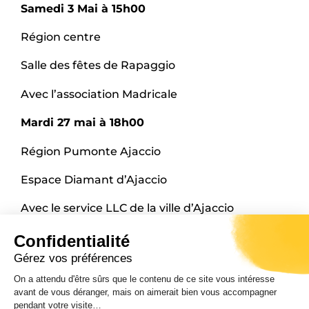
Samedi 3 Mai à 15h00
Région centre
Salle des fêtes de Rapaggio
Avec l’association Madricale
Mardi 27 mai à 18h00
Région Pumonte Ajaccio
Espace Diamant d’Ajaccio
Avec le service LLC de la ville d’Ajaccio
Dimanche 1 juin à 18h00
Confidentialité
Gérez vos préférences
Région Nord
On a attendu d'être sûrs que le contenu de ce site vous intéresse
Maison des vins de Patrimonio
avant de vous déranger, mais on aimerait bien vous accompagner
Avec l’association A capellà
pendant votre visite…