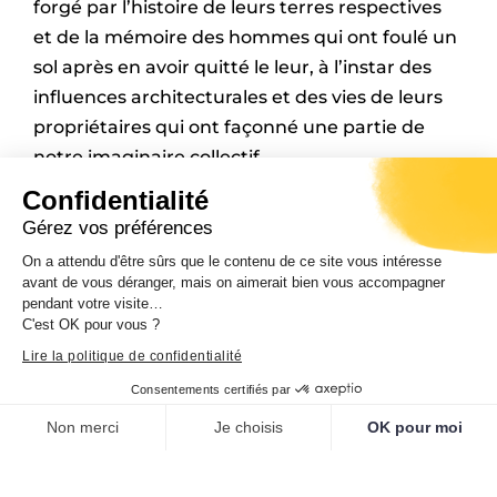
forgé par l’histoire de leurs terres respectives
et de la mémoire des hommes qui ont foulé un
sol après en avoir quitté le leur, à l’instar des
influences architecturales et des vies de leurs
propriétaires qui ont façonné une partie de
notre imaginaire collectif.
Confidentialité
Informations
:
Gérez vos préférences
Damien DELGROSSI
On a attendu d'être sûrs que le contenu de ce site vous intéresse
Tél.: 04 95 45 26 04
avant de vous déranger, mais on aimerait bien vous accompagner
pendant votre visite…
damien.delgrossi@ct-corse.fr
C'est OK pour vous ?
Lire la politique de confidentialité
Consentements certifiés par
PARTAGER L'ARTICLE
Non merci
Je choisis
OK pour moi
Plateforme de Gestion du Consentement : Personnalisez vos O
Axeptio consent