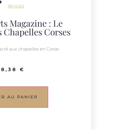
REVUES
ts Magazine : Le
s Chapelles Corses
acré aux chapelles en Corse.
8,38
€
ER AU PANIER