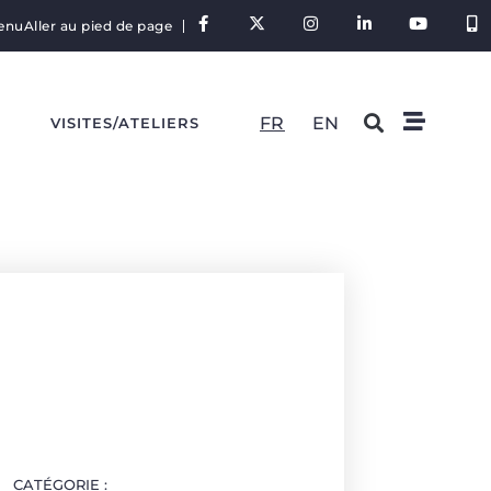
tenu
Aller au pied de page
FR
EN
S
VISITES/ATELIERS
CATÉGORIE :