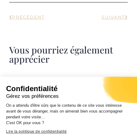
PRÉCÉDENT
SUIVANT
Vous pourriez également
apprécier
Confidentialité
Journées européennes du patrimoine
Gérez vos préférences
Samedi 19 et dimanche 20 septembre 2026.
On a attendu d'être sûrs que le contenu de ce site vous intéresse
Ghjurnate europee di u Patrimoniu.
avant de vous déranger, mais on aimerait bien vous accompagner
Entrata libera da 10 ore di mane à 7 ore di
pendant votre visite…
sera.
C'est OK pour vous ?
Lire la politique de confidentialité