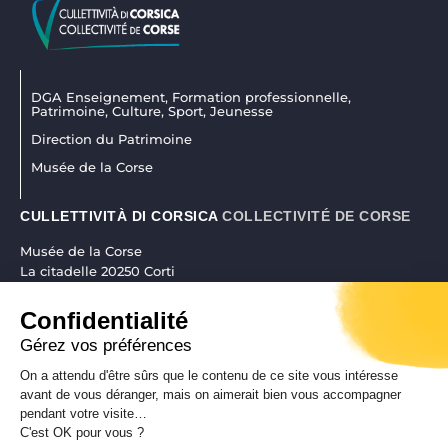
DGA Enseignement, Formation professionnelle,
Patrimoine, Culture, Sport, Jeunesse
Direction du Patrimoine
Musée de la Corse
CULLETTIVITÀ DI CORSICA
COLLECTIVITÉ DE CORSE
Musée de la Corse
La citadelle 20250 Corti
04 95 45 25 45
|
museudiacorsica@isula.corsica
Confidentialité
Gérez vos préférences
On a attendu d'être sûrs que le contenu de ce site vous intéresse
RÉALISATION CORSICAWEB |
MENTIONS LÉGALES
|
POLITIQUE DE
avant de vous déranger, mais on aimerait bien vous accompagner
pendant votre visite…
CONFIDENTIALITÉ
|
PLAN DE SITE
|
ACCESSIBILITÉ
C'est OK pour vous ?