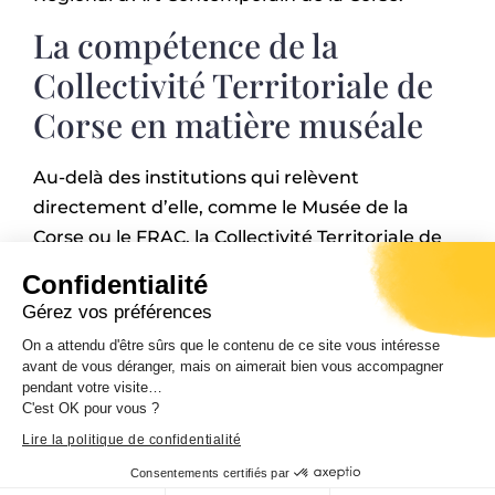
La compétence de la
Collectivité Territoriale de
Corse en matière muséale
Au-delà des institutions qui relèvent
directement d’elle, comme le Musée de la
Corse ou le FRAC, la Collectivité Territoriale de
Corse accompagne les musées et les lieux de
Confidentialité
mémoire dans leur structuration et leur mise
Gérez vos préférences
en réseau. Son action consiste à structurer le
On a attendu d'être sûrs que le contenu de ce site vous intéresse
territoire insulaire par un réseau d’institutions
avant de vous déranger, mais on aimerait bien vous accompagner
patrimoniales de haut niveau. Elle a participé
pendant votre visite…
C'est OK pour vous ?
aux programmes de rénovation des deux
Lire la politique de confidentialité
grands musées municipaux (Palais Fesch –
musée des Beaux-Arts d’Ajaccio et le Musée du
Consentements certifiés par