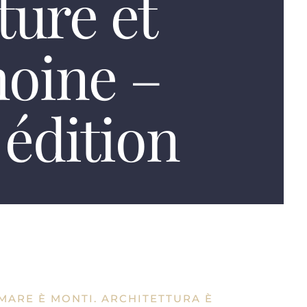
ture et
moine –
édition
 MARE È MONTI. ARCHITETTURA È