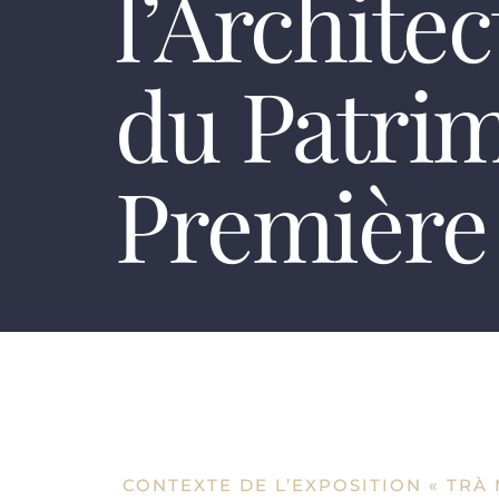
l’Architec
du Patri
Première 
CONTEXTE DE L’EXPOSITION « TRÀ