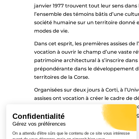
janvier 1977 trouvent tout leur sens dans l
l’ensemble des témoins bâtis d’une cultur
société humaine sur un territoire donné et
modes de vie.
Dans cet esprit, les premières assises de 
vocation à ouvrir le champ d’une vaste ré
patrimoine architectural à s’inscrire dan
prépondérante dans le développement de
territoires de la Corse.
Organisées sur deux jours à Corti, à l’Uni
assises ont vocation à créer le cadre de d
commune avec l’ensemble des acteurs conc
Confidentialité
architectes et professionnels de l’aménag
et plus largement avec le grand public.
Gérez vos préférences
On a attendu d'être sûrs que le contenu de ce site vous intéresse
– Le 6 mai à l’Université de Corse