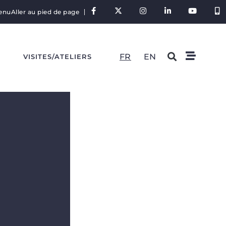
tenu
Aller au pied de page
FR
EN
S
VISITES/ATELIERS