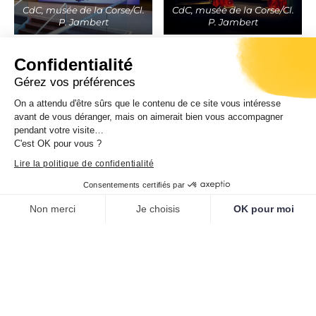
CdC, musée de la Corse/Cl.
CdC, musée de la Corse/Cl.
P. Jambert
P. Jambert
Confidentialité
Gérez vos préférences
On a attendu d'être sûrs que le contenu de ce site vous intéresse
avant de vous déranger, mais on aimerait bien vous accompagner
CdC, musée de la Corse/Cl.
CdC, musée de la Corse/Cl.
pendant votre visite…
P. Jambert
P. Jambert
C'est OK pour vous ?
Lire la politique de confidentialité
Consentements certifiés par
Non merci
Je choisis
OK pour moi
Plateforme de Gestion du Consentement : Personnalisez vos O
Axeptio consent
CdC, musée de la Corse/Cl.
CdC, musée de la Corse/Cl.
P. Jambert
P. Jambert
Notre plateforme vous permet d'adapter et de gérer vos paramètr
PRÉCÉDENT
SUIVANT