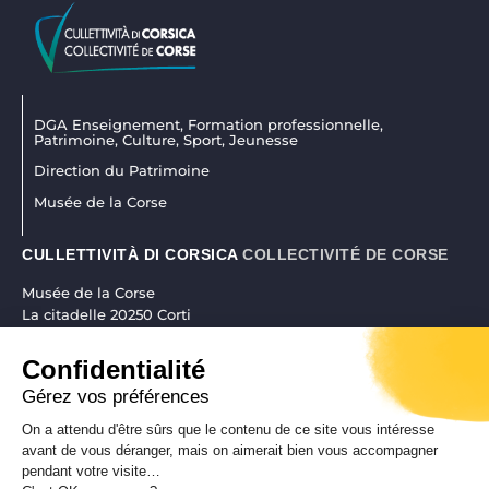
DGA Enseignement, Formation professionnelle,
Patrimoine, Culture, Sport, Jeunesse
Direction du Patrimoine
Musée de la Corse
CULLETTIVITÀ DI CORSICA
COLLECTIVITÉ DE CORSE
Musée de la Corse
La citadelle 20250 Corti
04 95 45 25 45
|
museudiacorsica@isula.corsica
Confidentialité
Gérez vos préférences
On a attendu d'être sûrs que le contenu de ce site vous intéresse
RÉALISATION CORSICAWEB |
MENTIONS LÉGALES
|
POLITIQUE DE
avant de vous déranger, mais on aimerait bien vous accompagner
pendant votre visite…
CONFIDENTIALITÉ
|
PLAN DE SITE
|
ACCESSIBILITÉ