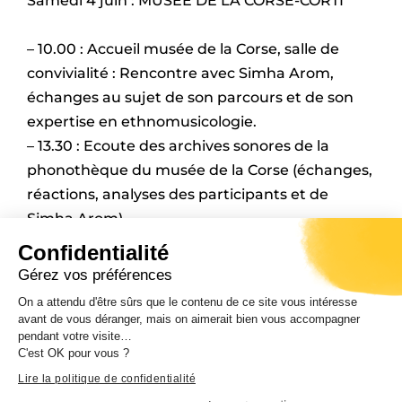
Samedi 4 juin : MUSEE DE LA CORSE-CORTI
– 10.00 : Accueil musée de la Corse, salle de
convivialité : Rencontre avec Simha Arom,
échanges au sujet de son parcours et de son
expertise en ethnomusicologie.
– 13.30 : Ecoute des archives sonores de la
phonothèque du musée de la Corse (échanges,
réactions, analyses des participants et de
Simha Arom).
– Discours sur la méthode en ethnomusicologie
Confidentialité
par Simha Arom
Gérez vos préférences
– 17.30 : Clôture.
On a attendu d'être sûrs que le contenu de ce site vous intéresse
avant de vous déranger, mais on aimerait bien vous accompagner
pendant votre visite…
Contact/Informations :
C'est OK pour vous ?
Phonothèque du musée de la Corse, CdC –
Lire la politique de confidentialité
damien.delgrossi@isula.corsica