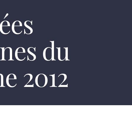
ées
nes du
ne 2012