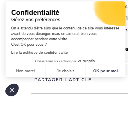
L’exposition présente les évolutions et les
Confidentialité
Visites guidées de l’exposition
à 11h00, 
Gérez vos préférences
On a attendu d'être sûrs que le contenu de ce site vous intéresse
SPORT EN SCÈNE
espace dédié au jeune
avant de vous déranger, mais on aimerait bien vous
interactif et ludique.
accompagner pendant votre visite…
C'est OK pour vous ?
Ateliers destinés au jeune public
à 10h3
Lire la politique de confidentialité
Consentements certifiés par
Non merci
Je choisis
OK pour moi
PARTAGER L'ARTICLE
Plateforme de Gestion du Consentement : Personnalisez vo
Axeptio consent
Notre plateforme vous permet d'adapter et de gérer vos param
PRÉCÉDENT