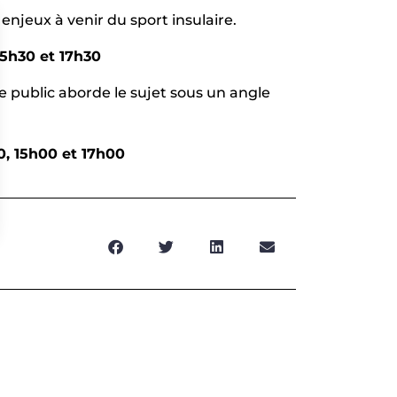
 enjeux à venir du sport insulaire.
15h30 et 17h30
 public aborde le sujet sous un angle
0, 15h00 et 17h00
s Options
ètres de confidentialité, en garantissant la conformité avec le
SUIVANT