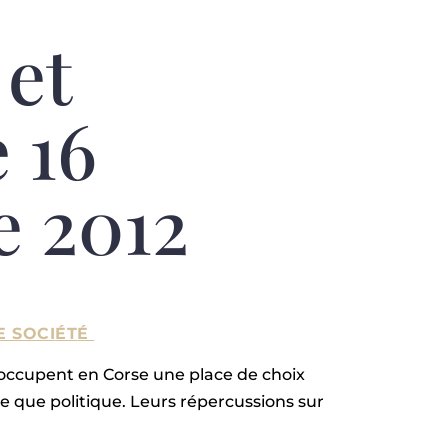
 et
 16
e 2012
E SOCI
ÉT
É
s occupent en Corse une place de choix
ue que politique. Leurs répercussions sur