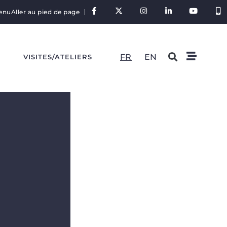
tenu
Aller au pied de page
FR
EN
S
VISITES/ATELIERS