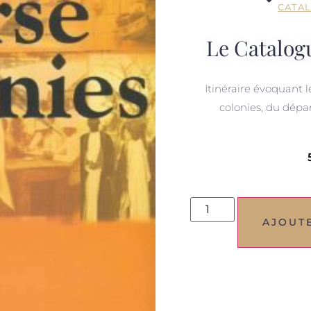
CATAL
Le Catalog
Itinéraire évoquant l
colonies, du dépa
AJOUT