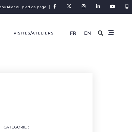
tenu
Aller au pied de page
FR
EN
S
VISITES/ATELIERS
CATÉGORIE :