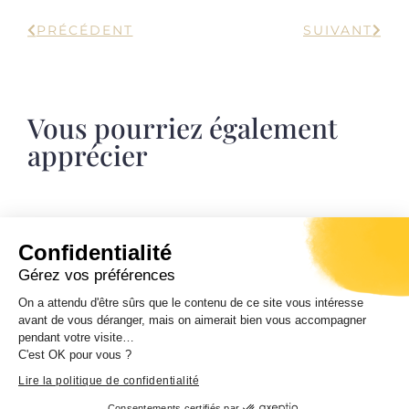
PRÉCÉDENT
SUIVANT
Vous pourriez également
apprécier
Confidentialité
Journées européennes du patrimoine
Gérez vos préférences
Samedi 19 et dimanche 20 septembre 2026.
Ghjurnate europee di u Patrimoniu.
On a attendu d'être sûrs que le contenu de ce site vous intéresse
Entrata libera da 10 ore di mane à 7 ore di
avant de vous déranger, mais on aimerait bien vous accompagner
sera.
pendant votre visite…
C'est OK pour vous ?
Lire la politique de confidentialité
Consentements certifiés par