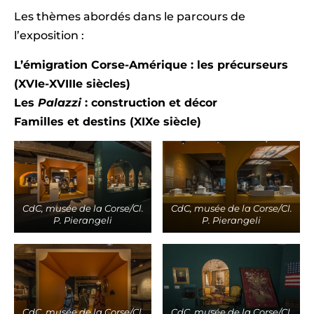
Les thèmes abordés dans le parcours de
l’exposition :
L’émigration Corse-Amérique : les précurseurs
(XVIe-XVIIIe siècles)
Les
Palazzi
: construction et décor
Familles et destins (XIXe siècle)
CdC, musée de la Corse/Cl.
CdC, musée de la Corse/Cl.
P. Pierangeli
P. Pierangeli
CdC, musée de la Corse/Cl.
CdC, musée de la Corse/Cl.