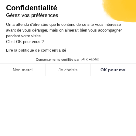
Confidentialité
Gérez vos préférences
On a attendu d'être sûrs que le contenu de ce site vous intéresse
Documents
avant de vous déranger, mais on aimerait bien vous accompagner
pendant votre visite…
C'est OK pour vous ?
Dossier de presse
Livret programme 2017
Le
Lire la politique de confidentialité
journal des collèges et lycées "Palazzi di
l'Americani"
Dossier pédagogique jeune public
Consentements certifiés par
Non merci
Je choisis
OK pour moi
Plateforme de Gestion du Consentement : Personnalisez vos O
Axeptio consent
Vous pourriez également
Notre plateforme vous permet d'adapter et de gérer vos paramètr
apprécier
Sguardi novi. Nouvelles acquisitions pour un