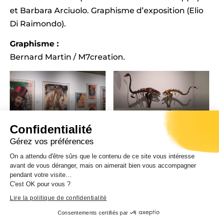
et Barbara Arciuolo. Graphisme d’exposition (Elio
Di Raimondo).
Graphisme :
Bernard Martin / M7creation.
CdC, musée de la
CdC, musée de la
Corse/DR
Corse/DR
Confidentialité
Gérez vos préférences
On a attendu d'être sûrs que le contenu de ce site vous intéresse
avant de vous déranger, mais on aimerait bien vous accompagner
pendant votre visite…
C'est OK pour vous ?
CdC, musée de la
CdC, musée de la
Lire la politique de confidentialité
Corse/DR
Corse/DR
Consentements certifiés par