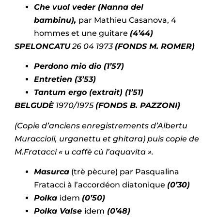
Che vuol veder (Nanna del
bambinu),
par Mathieu Casanova, 4
hommes et une guitare
(4’44)
SPELONCATU
26 04 1973
(FONDS M. ROMER)
Perdono mio dio (1’57)
Entretien (3’53)
Tantum ergo (extrait) (1’51)
BELGUDÈ
1970/1975
(FONDS B. PAZZONI)
(Copie d’anciens enregistrements d’Albertu
Muraccioli, urganettu et ghitara) puis copie de
M.Fratacci « u caffè cù l’aquavita ».
Masurca
(trè pècure) par Pasqualina
Fratacci à l’accordéon diatonique
(0’30)
Polka
idem
(0’50)
Polka Valse
idem
(0’48)