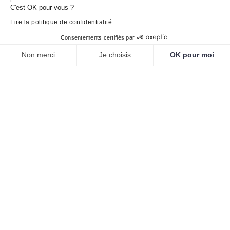
a.leonelli@musee-corse.com
C'est OK pour vous ?
www.musee-corse.com
Lire la politique de confidentialité
Consentements certifiés par
Non merci
Je choisis
OK pour moi
PARTAGER L'ARTICLE
Plateforme de Gestion du Consentement : Personnalisez vos O
Axeptio consent
Notre plateforme vous permet d'adapter et de gérer vos paramètr
PRÉCÉDENT
SUIVANT
Vous pourriez également
apprécier