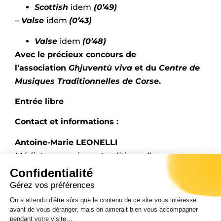
Scottish
idem
(0’49)
– Valse
idem
(0’43)
Valse
idem
(0’48)
Avec le précieux concours de
l’association
Ghjuventù viva
et du
Centre de
Musiques Traditionnelles de Corse
.
Entrée libre
Contact et informations :
Antoine-Marie LEONELLI
Médiateur musiques traditionnelles
Musée de la Corse
Confidentialité
La citadelle 20250 CORTE
Gérez vos préférences
Tél. : 04.95.45.26.05
On a attendu d'être sûrs que le contenu de ce site vous intéresse
Fax. : 04.95.45.26.03
avant de vous déranger, mais on aimerait bien vous accompagner
pendant votre visite…