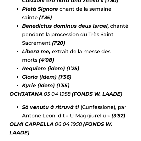
Cuscioni era nata una zitella » (1’30)
Pietà Signore
chant de la semaine
sainte
(1’35)
Benedictus dominus deus Israel,
chanté
pendant la procession du Très Saint
Sacrement
(1’20)
Libera me,
extrait de la messe des
morts
(4’08)
Requiem (idem) (1’25)
Gloria (Idem) (1’56)
Kyrie (Idem) (1’55)
OCHJATANA
05 04 1958
(FONDS W. LAADE)
Sò venutu à ritruvà ti
(Cunfessione), par
Antone Leoni dit « U Maggiurellu »
(3’52)
OLMI CAPPELLA
06 04 1958
(FONDS W.
LAADE)