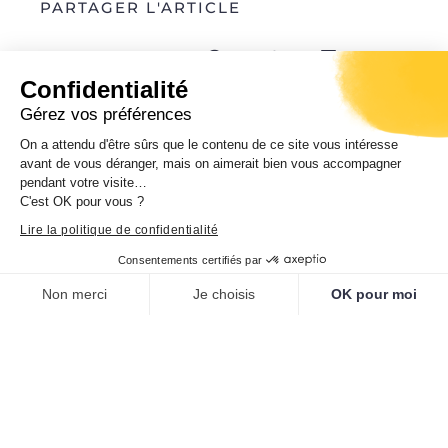
PARTAGER L'ARTICLE
Confidentialité
Gérez vos préférences
On a attendu d'être sûrs que le contenu de ce site vous intéresse
PRÉCÉDENT
SUIVANT
avant de vous déranger, mais on aimerait bien vous accompagner
pendant votre visite…
C'est OK pour vous ?
Lire la politique de confidentialité
Vous pourriez également
Consentements certifiés par
apprécier
Non merci
Je choisis
OK pour moi
Plateforme de Gestion du Consentement : Personnalisez vos O
Axeptio consent
Notre plateforme vous permet d'adapter et de gérer vos paramètr
Journées européennes du patrimoine
Samedi 19 et dimanche 20 septembre 2026.
Ghjurnate europee di u Patrimoniu.