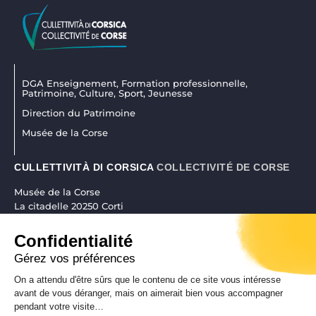
DGA Enseignement, Formation professionnelle,
Patrimoine, Culture, Sport, Jeunesse
Direction du Patrimoine
Musée de la Corse
CULLETTIVITÀ DI CORSICA
COLLECTIVITÉ DE CORSE
Musée de la Corse
La citadelle 20250 Corti
04 95 45 25 45
|
museudiacorsica@isula.corsica
Confidentialité
Gérez vos préférences
On a attendu d'être sûrs que le contenu de ce site vous intéresse
RÉALISATION CORSICAWEB |
MENTIONS LÉGALES
|
POLITIQUE DE
avant de vous déranger, mais on aimerait bien vous accompagner
pendant votre visite…
CONFIDENTIALITÉ
|
PLAN DE SITE
|
ACCESSIBILITÉ