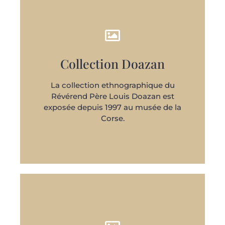
Collection Doazan
DÉCOUVRIR
La collection ethnographique du
Révérend Père Louis Doazan est
exposée depuis 1997 au musée de la
Corse.