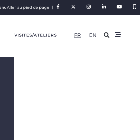
tenu
Aller au pied de page
FR
EN
S
VISITES/ATELIERS