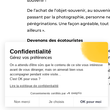
souvenir !
De l’achat de l’objet-souvenir, au souveni
passant par la photographie, personne ne 
pérégrinations. Une façon agréable, tout 
ailleurs ».
Devenons des écotouristes
Confidentialité
Le développement du tourisme de masse 
consommation, qui n’est pas toujours co
Gérez vos préférences
fragile et des coutumes des populations l
On a attendu d'être sûrs que le contenu de ce site vous intéresse
avant de vous déranger, mais on aimerait bien vous
siècle passera par l’écotourisme, une exp
accompagner pendant votre visite…
les acteurs, touristes, opérateurs, et popu
C'est OK pour vous ?
préserver ce patrimoine apprécié par les un
Lire la politique de confidentialité
Consentements certifiés par
PRÉCÉDENT
Non merci
Je choisis
OK pour moi
Plateforme de Gestion du Consentement : Personnalisez vo
Axeptio consent