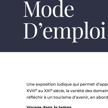
Mode
D’emploi
Une exposition ludique qui permet d’app
e
e
XVIII
au XXI
siècle, la variété des domai
réfléchir à un tourisme d’avenir, en abor
Voyage dans le temps