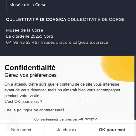
Musée de la Corse
CULLETTIVITÀ DI CORSICA
COLLECTIVITÉ DE CORSE
Musée de la Corse
La citadelle 20250 Corti
04 95 45 25 45
|
museudiacorsica@isula.corsica
Confidentialité
RÉALISATION CORSICAWEB |
MENTIONS LÉGALES
|
POLITIQUE DE
Gérez vos préférences
CONFIDENTIALITÉ
|
PLAN DE SITE
|
ACCESSIBILITÉ
On a attendu d'être sûrs que le contenu de ce site vous intéresse
avant de vous déranger, mais on aimerait bien vous accompagner
pendant votre visite…
C'est OK pour vous ?
Lire la politique de confidentialité
Consentements certifiés par
Non merci
Je choisis
OK pour moi