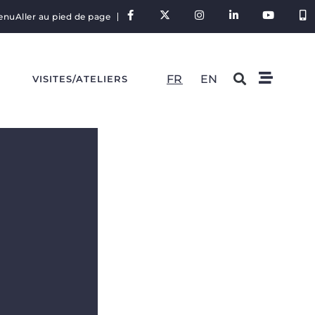
tenu
Aller au pied de page
FR
EN
S
VISITES/ATELIERS