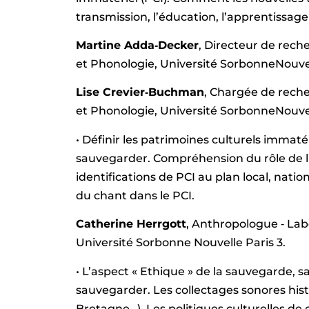
transmission, l’éducation, l’apprentissage
Martine Adda‐Decker
, Directeur de rec
et Phonologie, Université SorbonneNouvel
Lise Crevier‐Buchman
, Chargée de rech
et Phonologie, Université SorbonneNouvel
• Définir les patrimoines culturels immatéri
sauvegarder. Compréhension du rôle de l’
identifications de PCI au plan local, natio
du chant dans le PCI.
Catherine Herrgott
, Anthropologue ‐ Lab
Université Sorbonne Nouvelle Paris 3.
• L’aspect « Ethique » de la sauvegarde, sa 
sauvegarder. Les collectages sonores hist
Bretagne…). Les politiques culturelles de