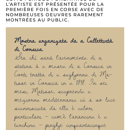
L’ARTISTE EST PRÉSENTÉE POUR LA
PREMIÈRE FOIS EN CORSE AVEC DE
NOMBREUSES OEUVRES RAREMENT
MONTRÉES AU PUBLIC.
Mostra urganizata da a Cullettività
di Corsica
Sta chì sarà l’avenimentu di a
statina à u museu di a Corsica in
Corti tratta di u sughjornu di Ma­
tisse in Corsica in u 1898. In sei
mesi, Matisse, scuprendu u
meziornu mediterraniu cù a so luce
scunnis­ciuta da ellu è culori
particulari – cum’è l’arancinu è u
turchinu – pinghje cinquantacinque