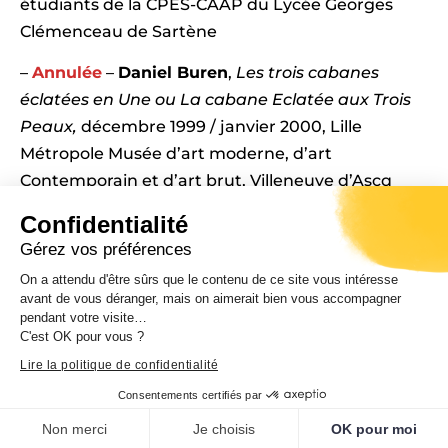
étudiants de la CPES-CAAP du Lycée Georges
Clémenceau de Sartène
–
Annulée
–
Daniel Buren
,
Les trois cabanes
éclatées en Une ou La cabane Eclatée aux Trois
Peaux,
décembre 1999 / janvier 2000, Lille
Métropole Musée d’art moderne, d’art
Contemporain et d’art brut, Villeneuve d’Ascq
Confidentialité
Gérez vos préférences
On a attendu d'être sûrs que le contenu de ce site vous intéresse
avant de vous déranger, mais on aimerait bien vous accompagner
CdC, musée de la Corse/P.
CdC, musée de la Corse/P.
pendant votre visite…
Pierangeli
Pierangeli
C'est OK pour vous ?
Lire la politique de confidentialité
Consentements certifiés par
Non merci
Je choisis
OK pour moi