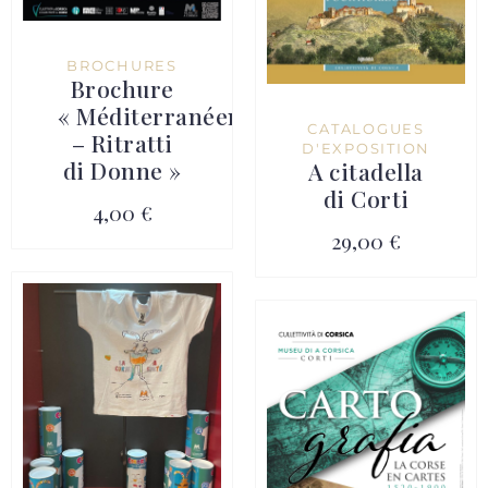
BROCHURES
Brochure
« Méditerranéennes
CATALOGUES
– Ritratti
D'EXPOSITION
di Donne »
A citadella
di Corti
4,00 €
29,00 €