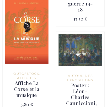
guerre 14-
18
13,50 €
OUTOFSTOCK
,
AUTOUR DES
AFFICHES
EXPOSITIONS
Affiche La
Poster :
Corse et la
Léon-
musique
Charles
Canniccioni,
3,80 €