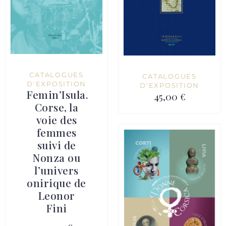
CATALOGUES
CATALOGUES
D'EXPOSITION
D'EXPOSITION
Femin’Isula.
45,00 €
Corse, la
voie des
femmes
suivi de
Nonza ou
l’univers
onirique de
Leonor
Fini