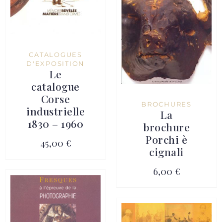
CATALOGUES
D'EXPOSITION
Le
catalogue
Corse
BROCHURES
industrielle
La
1830 – 1960
brochure
Porchi è
45,00 €
cignali
6,00 €