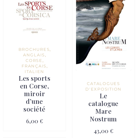
BROCHURES
,
ANGLAIS
,
CORSE
,
FRANÇAIS
,
ITALIEN
Les sports
CATALOGUES
en Corse,
D'EXPOSITION
miroir
Le
d’une
catalogue
société
Mare
Nostrum
6,00 €
43,00 €