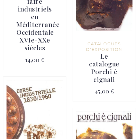
faire
industriels
en
Méditerranée
Occidentale
XVIe-XXe
CATALOGUES
siècles
D'EXPOSITION
Le
14,00 €
catalogue
Porchi è
cignali
45,00 €