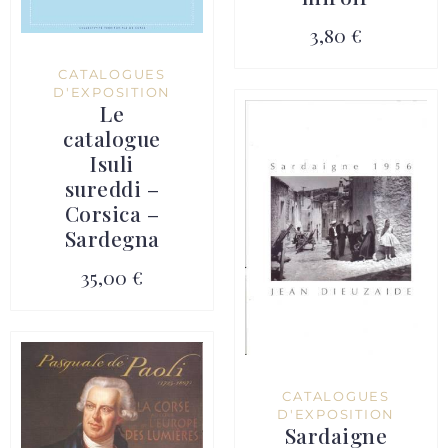
3,80 €
CATALOGUES
D'EXPOSITION
Le
catalogue
Isuli
sureddi –
Corsica –
Sardegna
35,00 €
CATALOGUES
D'EXPOSITION
Sardaigne