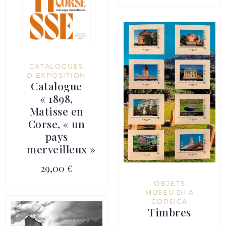
CATALOGUES
D'EXPOSITION
Catalogue
« 1898,
Matisse en
Corse, « un
pays
merveilleux »
29,00 €
OBJETS
MUSEU DI A
CORSICA
Timbres