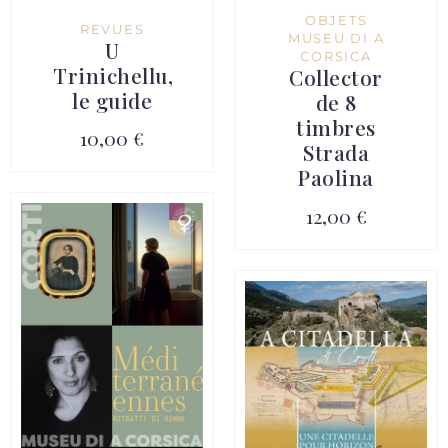
OBJETS
REVUES
MUSEU DI A
U
CORSICA
Trinichellu,
Collector
le guide
de 8
timbres
10,00 €
Strada
Paolina
12,00 €