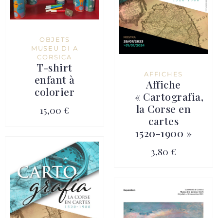
OBJETS
MUSEU DI A
CORSICA
T-shirt
AFFICHES
enfant à
Affiche
colorier
« Cartografia,
la Corse en
15,00 €
cartes
1520-1900 »
3,80 €