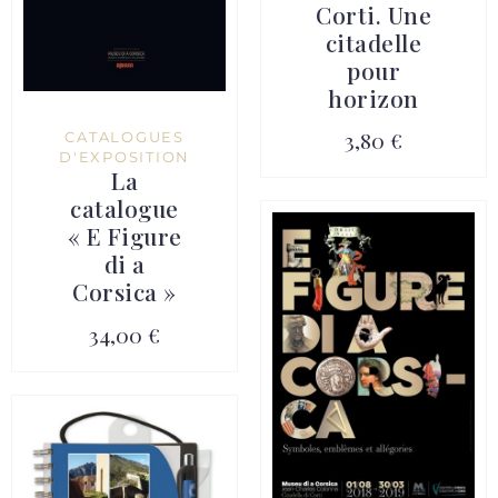
Corti. Une
citadelle
pour
horizon
3,80 €
CATALOGUES
D'EXPOSITION
La
catalogue
« E Figure
di a
Corsica »
34,00 €