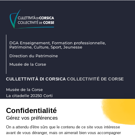
DGA Enseignement, Formation professionnelle,
Patrimoine, Culture, Sport, Jeunesse
Direction du Patrimoine
Musée de la Corse
CULLETTIVITÀ DI CORSICA
COLLECTIVITÉ DE CORSE
Musée de la Corse
La citadelle 20250 Corti
04 95 45 25 45
|
museudiacorsica@isula.corsica
Confidentialité
Gérez vos préférences
On a attendu d'être sûrs que le contenu de ce site vous intéresse
RÉALISATION CORSICAWEB |
MENTIONS LÉGALES
|
POLITIQUE DE
avant de vous déranger, mais on aimerait bien vous accompagner