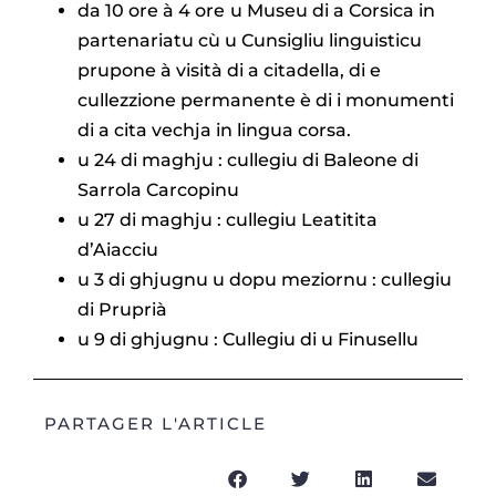
da 10 ore à 4 ore
u Museu di a Corsica in
partenariatu cù u Cunsigliu linguisticu
prupone à visità di a citadella, di e
cullezzione permanente è di i monumenti
di a cita vechja in lingua corsa.
u 24 di maghju : cullegiu di Baleone di
Sarrola Carcopinu
u 27 di maghju : cullegiu Leatitita
d’Aiacciu
u 3 di ghjugnu u dopu meziornu : cullegiu
di Pruprià
u 9 di ghjugnu : Cullegiu di u Finusellu
PARTAGER L'ARTICLE