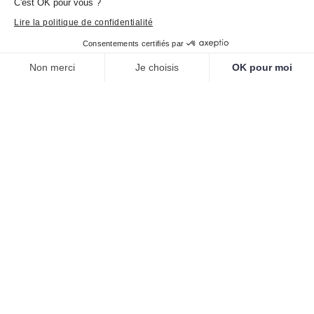
C'est OK pour vous ?
Lire la politique de confidentialité
Consentements certifiés par
Non merci
Je choisis
OK pour moi
Plateforme de Gestion du Consentement : Personnalisez vos O
Axeptio consent
VOCE – Centre National de Création Musicale
Notre plateforme vous permet d'adapter et de gérer vos paramètr
– Pigna, Corse
PARTAGER L'ARTICLE
PRÉCÉDENT
SUIVANT