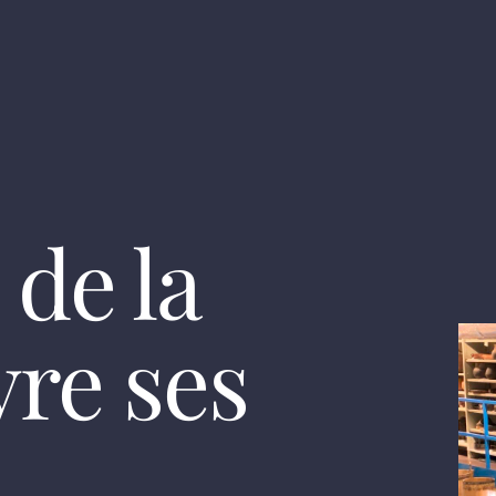
de la
re ses