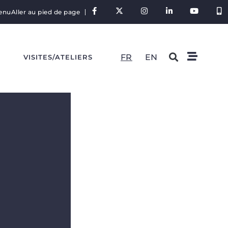
tenu
Aller au pied de page
FR
EN
S
VISITES/ATELIERS