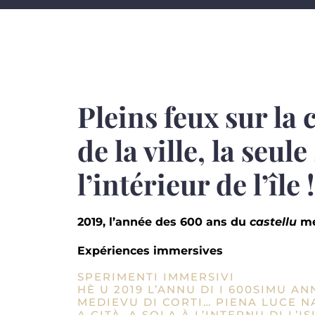
Pleins feux sur la 
de la ville, la seul
l’intérieur de l’île 
2019, l’année des 600 ans du
castellu
mé
Expériences immersives
SPERIMENTI IMMERSIVI
HÈ U 2019 L’ANNU DI I 600SIMU A
MEDIEVU DI CORTI… PIENA LUCE N
A CITÀ, A SOLA À L’INTERNU DI L’IS