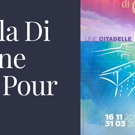
la Di
Une
 Pour