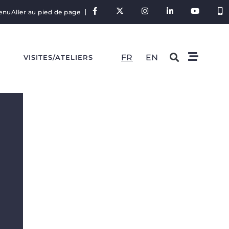
tenu
Aller au pied de page
FR
EN
S
VISITES/ATELIERS