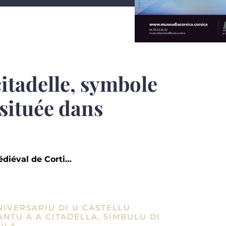
citadelle, symbole
e située dans
!
diéval de Corti…
NNIVERSARIU DI U CASTELLU
ANTU À A CITADELLA, SIMBULU DI
ULA.