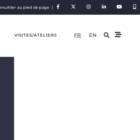
tenu
Aller au pied de page
FR
EN
S
VISITES/ATELIERS