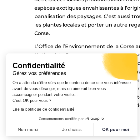
espèces exotiques envahissantes à l’origin
banalisation des paysages. C’est aussi tro
les plantes locales et porter un autre rega
Corse.
L’Office de l’Environnement de la Corse 
National de Corse, propose une marque « C
développement d’une filière de production 
Confidentialité
botanique des plants et d’en assurer la t
Gérez vos préférences
complémentaire du label « végétal local »
On a attendu d'être sûrs que le contenu de ce site vous intéresse
et de l’agriculture, permet de développer e
avant de vous déranger, mais on aimerait bien vous
accompagner pendant votre visite…
% des plantes d’ornement étaient importée
C'est OK pour vous ?
préservation du patrimoine végétale et d
Lire la politique de confidentialité
Consentements certifiés par
Non merci
Je choisis
OK pour moi
PRÉCÉDENT
Plateforme de Gestion du Consentement : Personnalisez vo
Axeptio consent