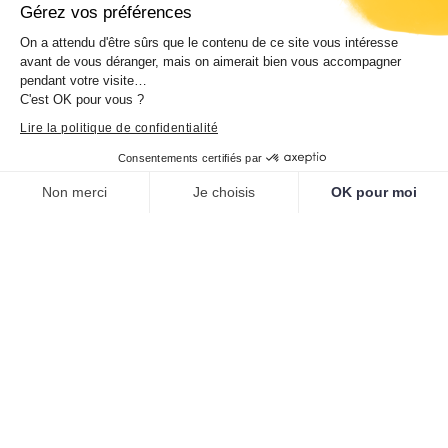
Gérez vos préférences
On a attendu d'être sûrs que le contenu de ce site vous intéresse
avant de vous déranger, mais on aimerait bien vous accompagner
pendant votre visite…
C'est OK pour vous ?
Lire la politique de confidentialité
Consentements certifiés par
Non merci
Je choisis
OK pour moi
Plateforme de Gestion du Consentement : Personnalisez vos O
Axeptio consent
Notre plateforme vous permet d'adapter et de gérer vos paramètr
Affiche de Georges Dola « Le pays
du sourire »
Cette affiche présente une opérette