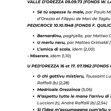
VALLE D’OREZZA 09.09.73 (FONDS W. 
Sè tù sapesse lu male,
par Paulo Mo
d’Orezza et Filippu de Mari de Tagliu 
PEDICROCE 10.10.1948
(FONDS F. QUILIC
Bernardinu,
paghjella,
par Matteo Gr
U merlu neru,
par Matteo Grimaldi (
L’amica di scola
,
idem
(2,00)
–
Miserere
,
idem
(1,10)
U PED’OREZZA 16 et 17. 07.1962
(FONDS F
O chì gattivu mistieru,
Toussaint Luc
Raffalli (b) (2,28)
Madricale Orezzinca
(3,06)
N’aspettu tutte le mane l’arrivu di 
Luccioni (t), André Raffalli (b) (2,54)
Sì l’idea m’accumpagna cum’ellu vo