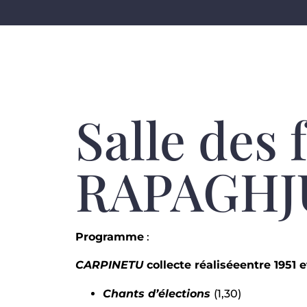
Salle des 
RAPAGHJ
Programme
:
CARPINETU
collecte réalisée
entre 1951 e
Chants d’élections
(1,30)