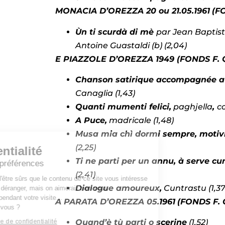
MONACIA D’OREZZA 20 ou 21.05.1961
(F
Ùn ti scurdà di mè
par Jean Baptiste
Antoine Guastaldi (b) (2,04)
E PIAZZOLE D’OREZZA 1949
(FONDS F. 
Chanson satirique accompagnée a
Canaglia (1,43)
Quanti mumenti felici,
paghjella
,
c
A Puce,
madricale (1,48)
Musa mia chì dormi sempre, motiv
(2,25)
Confidentialité
Ti ne parti per un annu, à serve cu
Gérez vos préférences
(2,41)
On a attendu d'être sûrs que le contenu de ce site vous intéresse
Dialogue amoureux,
Cuntrastu (1,37
avant de vous déranger, mais on aimerait bien vous
accompagner pendant votre visite…
A PARATA D’OREZZA 05.1961
(FONDS F. 
C'est OK pour vous ?
Quand’è tù parti o scerine
(1,52)
Lire la politique de confidentialité