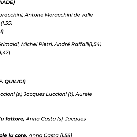
LAADE)
racchini, Antone Moracchini de valle
(1,35)
I)
imaldi, Michel Pietri, André Raffalli(1,54)
1,47
)
. QUILICI)
cioni (s), Jacques Luccioni (t), Aurele
lu fattore,
Anna Casta (s), Jacques
le lu core,
Anna Casta (1,58)