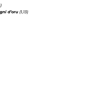
)
egni d’oru
(1,13)
s Options
ètres de confidentialité, en garantissant la conformité avec le
 (1,26)
28)
n Madricale
RTE