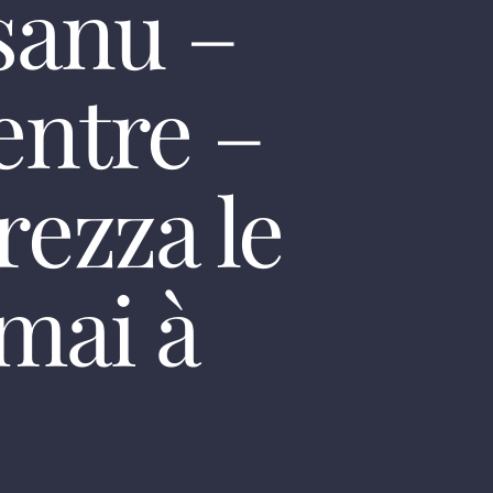
sanu –
entre –
rezza le
mai à