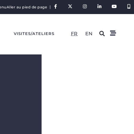
tenu
Aller au pied de page
FR
EN
S
VISITES/ATELIERS