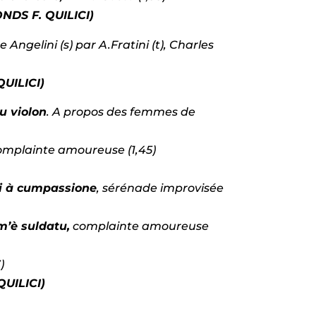
ONDS F. QUILICI)
 Angelini (s) par A.Fratini (t), Charles
QUILICI)
u violon
. A propos des femmes de
omplainte amoureuse (1,45)
i à cumpassione
, sérénade improvisée
m’è suldatu,
complainte amoureuse
)
QUILICI)