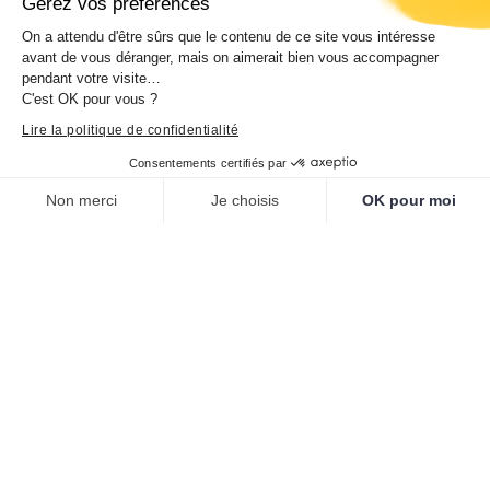
Concert « HÂL » – Le voyage amoureux
Gérez vos préférences
Vendredi 24 juillet 2026 à 21h00. Parvis du
On a attendu d'être sûrs que le contenu de ce site vous intéresse
avant de vous déranger, mais on aimerait bien vous accompagner
Musée de la Corse – Corti. Entrée libre
pendant votre visite…
C'est OK pour vous ?
Lire la politique de confidentialité
Consentements certifiés par
Participez au comité des usagers
Non merci
Je choisis
OK pour moi
Inseme, pensemu à u nostru museu di
Plateforme de Gestion du Consentement : Personnalisez vos O
Axeptio consent
dumane… Rejoignez le comité des usagers
Notre plateforme vous permet d'adapter et de gérer vos paramètr
et participez à une démarche collective qui
façonnera l’avenir du musée. Date u vostru
parè!