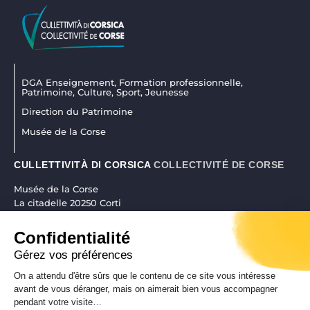
DGA Enseignement, Formation professionnelle,
Patrimoine, Culture, Sport, Jeunesse
Direction du Patrimoine
Musée de la Corse
CULLETTIVITÀ DI CORSICA
COLLECTIVITÉ DE CORSE
Musée de la Corse
La citadelle 20250 Corti
04 95 45 25 45
|
museudiacorsica@isula.corsica
Confidentialité
Gérez vos préférences
On a attendu d'être sûrs que le contenu de ce site vous intéresse
RÉALISATION CORSICAWEB |
MENTIONS LÉGALES
|
POLITIQUE DE
avant de vous déranger, mais on aimerait bien vous accompagner
pendant votre visite…
CONFIDENTIALITÉ
|
PLAN DE SITE
|
ACCESSIBILITÉ