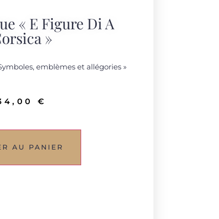
ue « E Figure Di A
orsica »
. Symboles, emblèmes et allégories »
34,00
€
ER AU PANIER