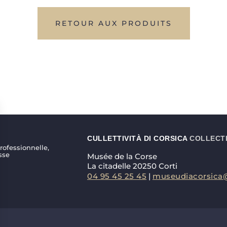
RETOUR AUX PRODUITS
CULLETTIVITÀ DI CORSICA
COLLECTI
ofessionnelle,
sse
Musée de la Corse
La citadelle 20250 Corti
04 95 45 25 45
|
museudiacorsica@