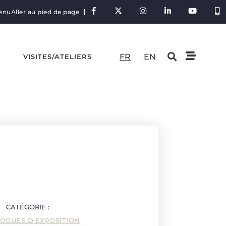
tenu
Aller au pied de page
FR
EN
S
VISITES/ATELIERS
CATÉGORIE :
OGUES D'EXPOSITION