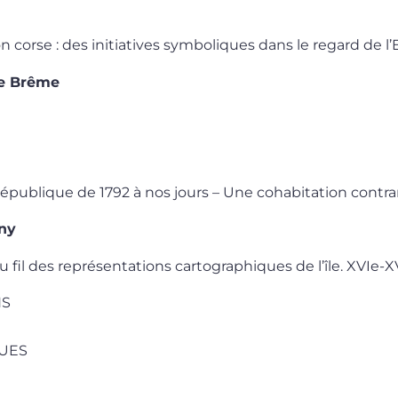
ion corse : des initiatives symboliques dans le regard de l
ue Brême
 République de 1792 à nos jours – Une cohabitation contra
ny
u fil des représentations cartographiques de l’île. XVIe-XV
NS
UES