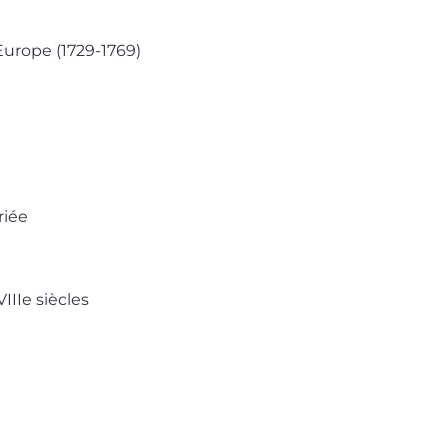
’Europe (1729-1769)
riée
IIIe siècles