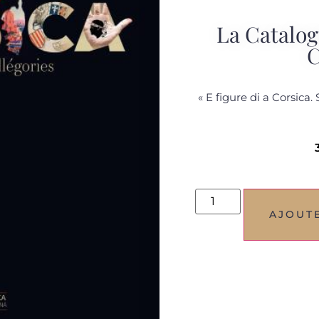
La Catalog
C
« E figure di a Corsica
AJOUT