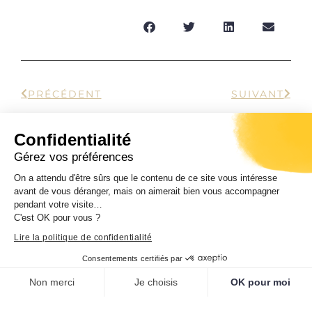
PRÉCÉDENT
SUIVANT
Confidentialité
Gérez vos préférences
Vous pourriez également
On a attendu d'être sûrs que le contenu de ce site vous intéresse
apprécier
avant de vous déranger, mais on aimerait bien vous accompagner
pendant votre visite…
C'est OK pour vous ?
Lire la politique de confidentialité
Consentements certifiés par
Journées européennes du patrimoine
Non merci
Je choisis
OK pour moi
Samedi 19 et dimanche 20 septembre 2026.
Ghjurnate europee di u Patrimoniu.
Plateforme de Gestion du Consentement : Personnalisez vos O
Axeptio consent
Entrata libera da 10 ore di mane à 7 ore di