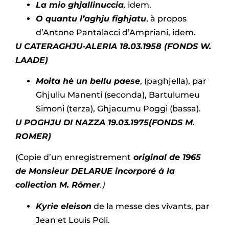
La mio ghjallinuccia
,
idem.
O quantu l’aghju fighjatu
, à propos
d’Antone Pantalacci d’Ampriani, idem.
U CATERAGHJU-ALERIA 18.03.1958
(FONDS W.
LAADE)
Moita hè un bellu paese
, (paghjella), par
Ghjuliu Manenti (seconda), Bartulumeu
Simoni (terza), Ghjacumu Poggi (bassa).
U POGHJU DI NAZZA
19.03.1975
(FONDS M.
ROMER)
(Copie
d’un enregistrement
original de 1965
de Monsieur DELARUE incorporé à la
collection M. Römer
.)
Kyrie eleison
de la messe des vivants, par
Jean et Louis Poli.