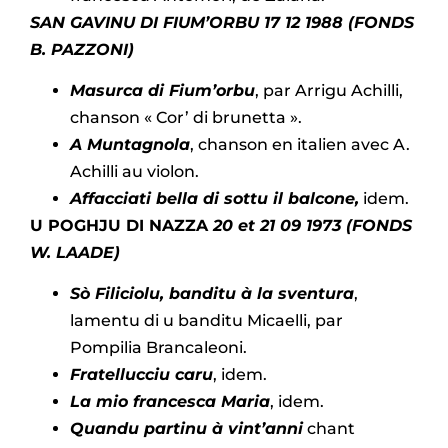
SAN GAVINU DI FIUM’ORBU
17 12 1988 (FONDS
B. PAZZONI)
Masurca di Fium’orbu
, par Arrigu Achilli,
chanson « Cor’ di brunetta ».
A Muntagnola
, chanson en italien avec A.
Achilli au violon.
Affacciati bella di sottu il balcone,
idem.
U POGHJU DI NAZZA
20 et 21 09 1973 (FONDS
W. LAADE)
Sò Filiciolu, banditu à la sventura
,
lamentu di u banditu Micaelli, par
Pompilia Brancaleoni.
Fratellucciu caru
, idem.
La mio francesca Maria
, idem.
Quandu partinu à vint’anni
chant