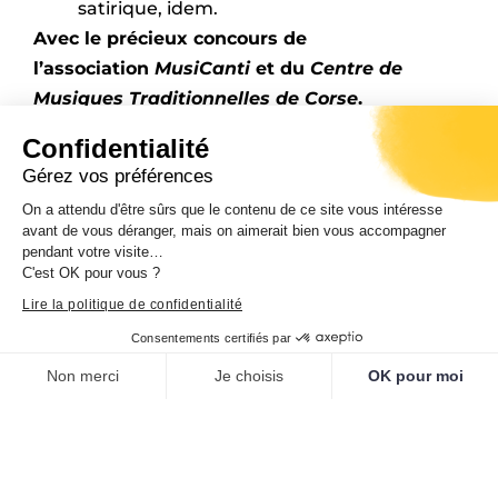
satirique, idem.
Avec le précieux concours de
l’association
MusiCa
nti
et du
Centre de
Musiques Traditionnelles de Corse
.
Confidentialité
Entrée libre
Gérez vos préférences
Contact et informations :
On a attendu d'être sûrs que le contenu de ce site vous intéresse
avant de vous déranger, mais on aimerait bien vous accompagner
Antoine-Marie LEONELLI
pendant votre visite…
Médiateur musiques traditionnelles
C'est OK pour vous ?
Musée de la Corse
Lire la politique de confidentialité
La citadelle 20250 CORTE
Consentements certifiés par
Tél : 04.95.45.26.05
Non merci
Je choisis
OK pour moi
Fax : 04 95 45 26 03
Plateforme de Gestion du Consentement : Personnalisez vos O
Axeptio consent
a.leonelli@musee-corse.com
Notre plateforme vous permet d'adapter et de gérer vos paramètr