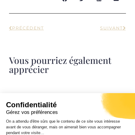
PRÉCÉDENT
SUIVANT
Vous pourriez également
apprécier
Journées européennes du patrimoine
Confidentialité
Samedi 19 et dimanche 20 septembre 2026.
Gérez vos préférences
Ghjurnate europee di u Patrimoniu.
On a attendu d'être sûrs que le contenu de ce site vous intéresse
Entrata libera da 10 ore di mane à 7 ore di
avant de vous déranger, mais on aimerait bien vous accompagner
sera.
pendant votre visite…