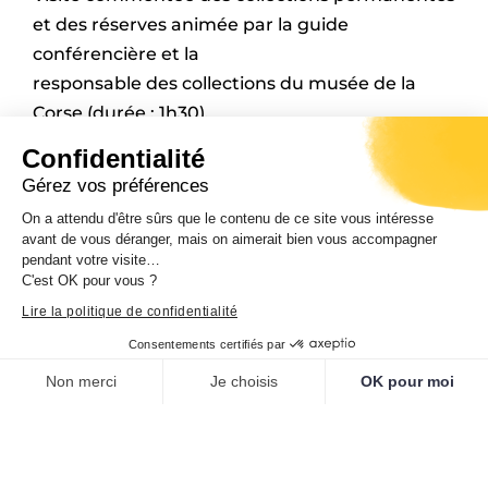
et des réserves animée par la guide
conférencière et la
responsable des collections du musée de la
Corse (durée : 1h30).
Support pédagogique « Cosa hè un museu ? »
Confidentialité
Renseignements/Réservations : Réservation
Gérez vos préférences
obligatoire (au minimum trois semaines à
On a attendu d'être sûrs que le contenu de ce site vous intéresse
l’avance)
avant de vous déranger, mais on aimerait bien vous accompagner
Cécile Liberatore – Tél : 04 95 45 26 06 – Courriel
pendant votre visite…
C'est OK pour vous ?
:
cecile.liberatore@isula.corsica
Lire la politique de confidentialité
Réservation – Musée de la Corse
Consentements certifiés par
Non merci
Je choisis
OK pour moi
Plateforme de Gestion du Consentement : Personnalisez vos O
Axeptio consent
Notre plateforme vous permet d'adapter et de gérer vos paramètr